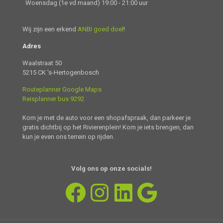
Woensdag (1e vd maand) 19:00 - 21:00 uur
Wij zijn een erkend
ANBI goed doel
!
Adres
Waalstraat 50
5215 CK 's-Hertogenbosch
Routeplanner Google Maps
Reisplanner bus 9292
Kom je met de auto voor een shopafspraak, dan parkeer je
gratis dichtbij op het Rivierenplein! Kom je iets brengen, dan
kun je even ons terrein op rijden.
Volg ons op onze
s
ocial
s!
Facebook
Instagram
LinkedIn
Google