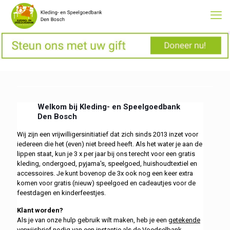
Welkom bij Kleding- en Speelgoedbank
Den
Bosch
Wij zijn een vrijwilligersinitiatief dat zich sinds 2013 inzet voor
iedereen die het (even) niet breed heeft. Als het water je aan de
lippen staat, kun je 3 x per jaar bij ons terecht voor een gratis
kleding, ondergoed, pyjama's, speelgoed, huishoudtextiel en
accessoires. Je kunt bovenop de 3x ook nog een keer extra
komen voor gratis (nieuw) speelgoed en cadeautjes voor de
feestdagen en kinderfeestjes.
Klant worden?
Als je van onze hulp gebruik wilt maken, heb je een
getekende
verwijsbrief
nodig van een
instantie
als de Voedselbank,