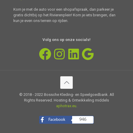
Kom je met de auto voor een shopafspraak, dan parkeer je
gratis dichtbij op het Rivierenplein! Kom je iets brengen, dan
kun je even ons terrein op rijden.
Volg ons op onze
s
ocial
s!
Facebook
Instagram
LinkedIn
Google
© 2018 - 2022 Bossche Kleding- en Speelgoedbank. All
Rights Reserved. Hosting & Ontwikkeling middels
aphotrax.eu
.
946
Facebook