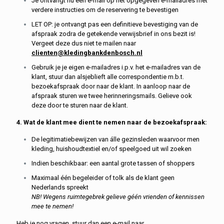
Je ontvangt nu een e-mail op het opgegeven e-mailadres met
verdere instructies om de reservering te bevestigen
LET OP: je ontvangt pas een definitieve bevestiging van de
afspraak zodra de getekende verwijsbrief in ons bezit is!
Vergeet deze dus niet te mailen naar
clienten@kledingbankdenbosch.nl
Gebruik je je eigen e-mailadres i.p.v. het e-mailadres van de
klant, stuur dan alsjeblieft alle correspondentie m.b.t.
bezoekafspraak door naar de klant. In aanloop naar de
afspraak sturen we twee herinneringsmails. Gelieve ook
deze door te sturen naar de klant.
4. Wat de klant mee dient te nemen naar de bezoekafspraak:
De legitimatiebewijzen van
álle
gezinsleden waarvoor men
kleding, huishoudtextiel en/of speelgoed uit wil zoeken
Indien beschikbaar: een aantal grote tassen of shoppers
Maximaal één begeleider of tolk als de klant geen
Nederlands spreekt
NB! Wegens ruimtegebrek gelieve géén vrienden of kennissen
mee te nemen!
Heb je nog vragen, stuur dan een e-mail naar