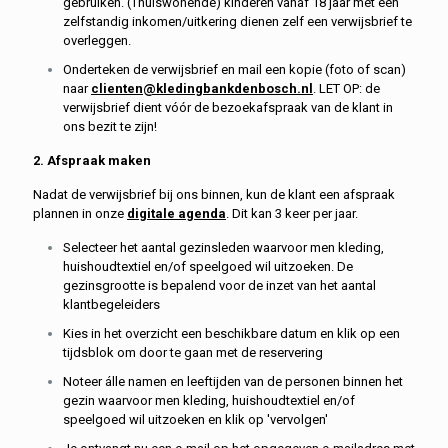
gebruiken. (Thuiswonende) kinderen vanaf 18 jaar
met een
zelfstandig inkomen/uitkering
dienen zelf een verwijsbrief te
overleggen.
Onderteken de verwijsbrief en mail een kopie (foto of scan)
naar
clienten@kledingbankdenbosch.nl
. LET OP: de
verwijsbrief dient vóór de bezoekafspraak van de klant in
ons bezit te zijn!
2. Afspraak maken
Nadat de verwijsbrief bij ons binnen, kun de klant een afspraak
plannen in onze
digitale agenda
. Dit kan 3 keer per jaar.
Selecteer het aantal gezinsleden waarvoor men kleding,
huishoudtextiel en/of speelgoed wil uitzoeken. De
gezinsgrootte is bepalend voor de inzet van het aantal
klantbegeleiders
Kies in het overzicht een beschikbare datum en klik op een
tijdsblok om door te gaan met de reservering
Noteer
álle
namen en leeftijden van de personen binnen het
gezin waarvoor men kleding, huishoudtextiel en/of
speelgoed wil uitzoeken en klik op 'vervolgen'