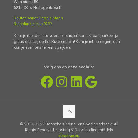
Waalstraat 50
5215 CK 's-Hertogenbosch
Routeplanner Google Maps
Reisplanner bus 9292
Kom je met de auto voor een shopafspraak, dan parkeer je
gratis dichtbij op het Rivierenplein! Kom je iets brengen, dan
kun je even ons terrein op rijden.
Volg ons op onze
s
ocial
s!
Facebook
Instagram
LinkedIn
Google
© 2018 - 2022 Bossche Kleding- en Speelgoedbank. All
Rights Reserved. Hosting & Ontwikkeling middels
aphotrax.eu
.