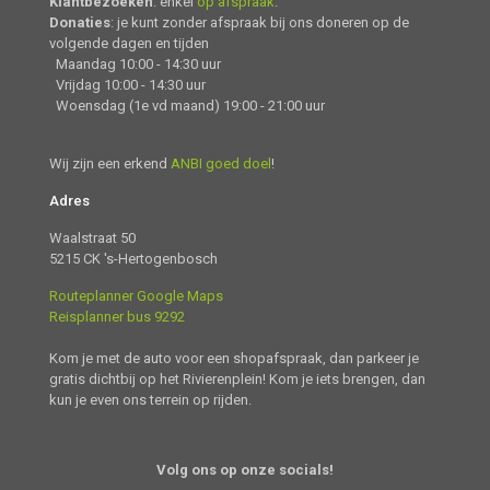
Klantbezoeken
: enkel
op afspraak
.
Donaties
: je kunt zonder afspraak bij ons doneren op de
volgende dagen en tijden
Maandag 10:00 - 14:30 uur
Vrijdag 10:00 - 14:30 uur
Woensdag (1e vd maand) 19:00 - 21:00 uur
Wij zijn een erkend
ANBI goed doel
!
Adres
Waalstraat 50
5215 CK 's-Hertogenbosch
Routeplanner Google Maps
Reisplanner bus 9292
Kom je met de auto voor een shopafspraak, dan parkeer je
gratis dichtbij op het Rivierenplein! Kom je iets brengen, dan
kun je even ons terrein op rijden.
Volg ons op onze
s
ocial
s!